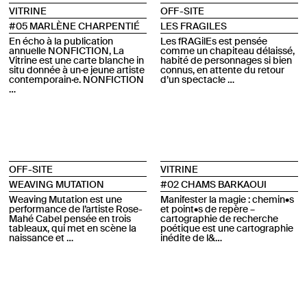
VITRINE
OFF-SITE
#05 MARLÈNE CHARPENTIÉ
LES FRAGILES
En écho à la publication
Les fRAGilEs est pensée
annuelle NONFICTION, La
comme un chapiteau délaissé,
Vitrine est une carte blanche in
habité de personnages si bien
situ donnée à un·e jeune artiste
connus, en attente du retour
contemporain·e. NONFICTION
d’un spectacle …
…
OFF-SITE
VITRINE
WEAVING MUTATION
#02 CHAMS BARKAOUI
Weaving Mutation est une
Manifester la magie : chemin•s
performance de l’artiste Rose-
et point•s de repère –
Mahé Cabel pensée en trois
cartographie de recherche
tableaux, qui met en scène la
poétique est une cartographie
naissance et …
inédite de l&…