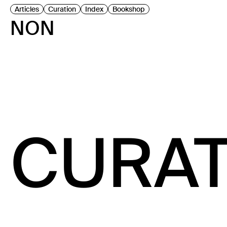
Articles
Curation
Index
Bookshop
NON
CURAT