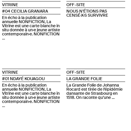
VITRINE
OFF-SITE
#04 CECILIA GRANARA
NOUS N’ÉTIONS PAS
CENSÉ·X·S SURVIVRE
En écho à la publication
annuelle NONFICTION, La
Vitrine est une carte blanche in
situ donnée à un·e jeune artiste
contemporain·e. NONFICTION
…
VITRINE
OFF-SITE
#01 NDAYÉ KOUAGOU
LA GRANDE FOLIE
En écho à la publication
La Grande Folie de Johanna
annuelle NONFICTION, La
Rocard est tirée de l’épidémie
Vitrine est une carte blanche in
dansante de Strasbourg en
situ donnée à un·e jeune artiste
1518. On raconte qu’une …
contemporain·e. NONFICTION
…