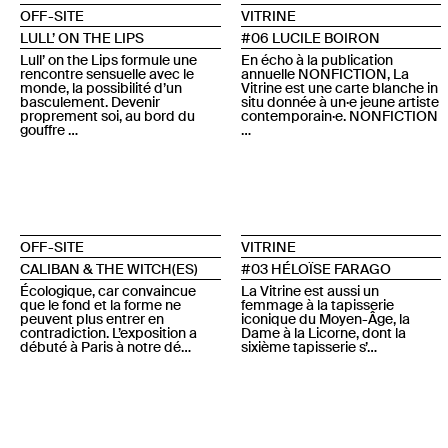
OFF-SITE
VITRINE
LULL’ ON THE LIPS
#06 LUCILE BOIRON
Lull’ on the Lips formule une
En écho à la publication
rencontre sensuelle avec le
annuelle NONFICTION, La
monde, la possibilité d’un
Vitrine est une carte blanche in
basculement. Devenir
situ donnée à un·e jeune artiste
proprement soi, au bord du
contemporain·e. NONFICTION
gouffre …
…
OFF-SITE
VITRINE
CALIBAN & THE WITCH(ES)
#03 HÉLOÏSE FARAGO
Écologique, car convaincue
La Vitrine est aussi un
que le fond et la forme ne
femmage à la tapisserie
peuvent plus entrer en
iconique du Moyen-Âge, la
contradiction. L’exposition a
Dame à la Licorne, dont la
débuté à Paris à notre dé…
sixième tapisserie s’…