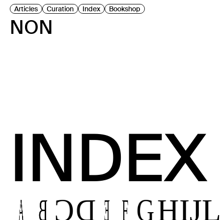
Articles
Curation
Index
Bookshop
NON
INDEX
A
B
C
D
E
F
G
H
I
J