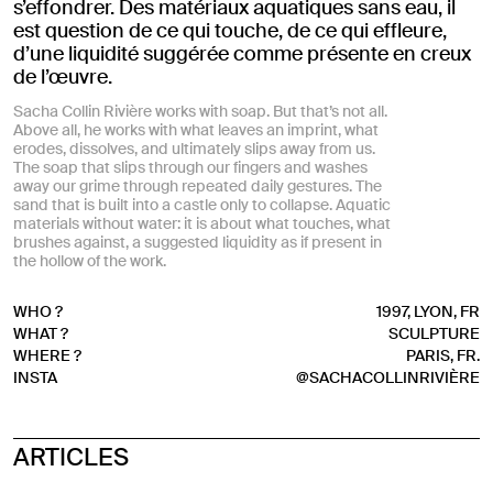
s’effondrer. Des matériaux aquatiques sans eau, il
est question de ce qui touche, de ce qui effleure,
d’une liquidité suggérée comme présente en creux
de l’œuvre.
Sacha Collin Rivière works with soap. But that’s not all.
Above all, he works with what leaves an imprint, what
erodes, dissolves, and ultimately slips away from us.
The soap that slips through our fingers and washes
away our grime through repeated daily gestures. The
sand that is built into a castle only to collapse. Aquatic
materials without water: it is about what touches, what
brushes against, a suggested liquidity as if present in
the hollow of the work.
WHO ?
1997, LYON, FR
WHAT ?
SCULPTURE
WHERE ?
PARIS, FR.
INSTA
@SACHACOLLINRIVIÈRE
ARTICLES