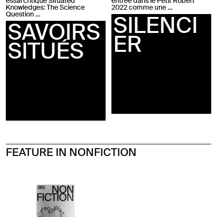
essai critique Situated
entrée dans le Petit Robert
Knowledges: The Science
2022 comme une …
Question …
SILENCI
SAVOIRS
ER
SITUÉS
FEATURE IN NONFICTION