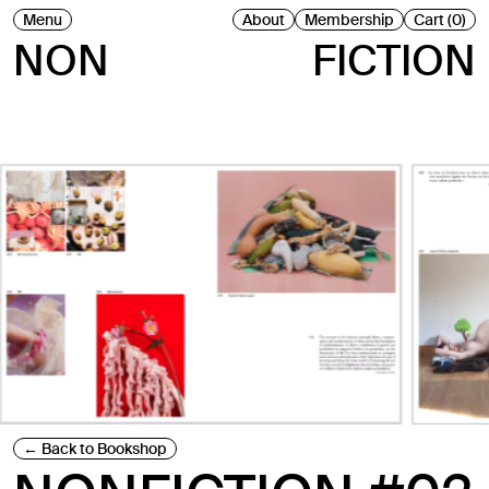
Menu
About
Membership
Cart (0)
NON
FICTION
Back to Bookshop