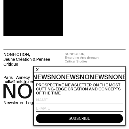
NONFICTION,
NONFICTION,
Emerging Arts through
Jeune Création & Pensée
Critical Studies
Critique
X
ONEWS
NONEWS
NONEWS
NONEWS
NONE
Paris - Annecy
Instagram
hello@nnfctn.net
PROSPECTIVE NEWSLETTER ON THE MOST
CUTTING-EDGE CREATION AND CONCEPTS
OF THE TIME
Newsletter
Legals
CGV
Site by
Krabb
SUBSCRIBE