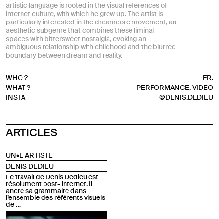
artistic language is rooted in the visual references of
internet culture, with which he grew up. The artist is
particularly interested in the dreamcore movement, an
aesthetic subgenre that combines these liminal
spaces with bittersweet nostalgia, evoking an
ambiguous relationship with childhood and the blurred
boundary between dream and reality.
WHO ?
FR.
WHAT ?
PERFORMANCE, VIDEO
INSTA
@DENIS.DEDIEU
ARTICLES
UN•E ARTISTE
DENIS DEDIEU
Le travail de Denis Dedieu est
résolument post- internet. Il
ancre sa grammaire dans
l’ensemble des référents visuels
de …