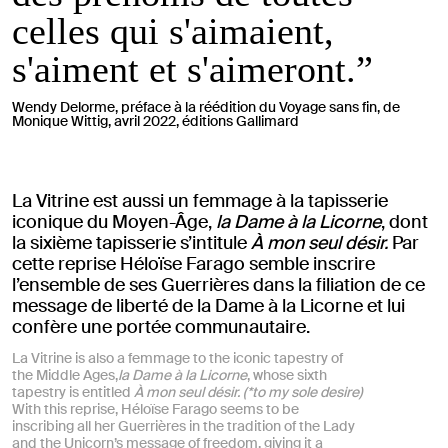
celles qui s'aimaient,
s'aiment et s'aimeront.”
Wendy Delorme, préface à la réédition du Voyage sans fin, de
Monique Wittig, avril 2022, éditions Gallimard
La Vitrine est aussi un femmage à la tapisserie
iconique du Moyen-Âge,
la Dame à la Licorne
, dont
la sixième tapisserie s’intitule
À mon seul désir.
Par
cette reprise Héloïse Farago semble inscrire
l’ensemble de ses Guerrières dans la filiation de ce
message de liberté de la Dame à la Licorne et lui
confère une portée communautaire.
La Vitrine is also a femmage to the iconic tapestry of
the Middle Ages,
la Dame à la Licorne
, whose sixth
tapestry is entitled
À mon seul désir.
(*to my sole desire)
With this reprise, Héloïse Farago seems to be
inscribing all her Guerrières in the tradition of the Lady
and the Unicorn’s message of freedom, giving it a