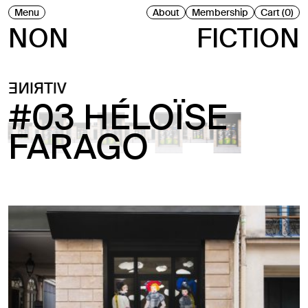
Menu
About
Membership
Cart (0)
NON
FICTION
VITRINE
#03 HÉLOÏSE
FARAGO