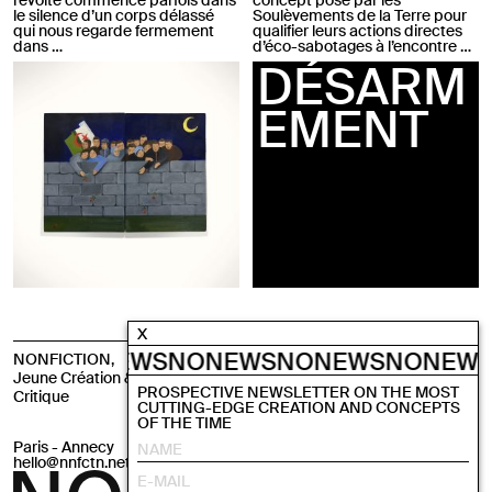
révolte commence parfois dans
concept posé par les
le silence d’un corps délassé
Soulèvements de la Terre pour
qui nous regarde fermement
qualifier leurs actions directes
dans …
d’éco-sabotages à l’encontre …
DÉSARM
EMENT
X
WS
NONEWS
NONEWS
NONEWS
NONEWS
N
NONFICTION,
NONFICTION,
Emerging Arts through
Jeune Création & Pensée
Critical Studies
PROSPECTIVE NEWSLETTER ON THE MOST
Critique
CUTTING-EDGE CREATION AND CONCEPTS
OF THE TIME
Paris - Annecy
Instagram
hello@nnfctn.net