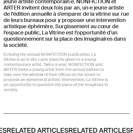
jeune artiste contemporain·e. NONFICTION et
ARTER invitent deux fois par an, un·e jeune artiste
de l’édition annuelle à s’emparer de la vitrine sur rue
de leurs bureaux pour y proposer une intervention
artistique éphémère. Surgissement au cœur de
l’espace public, La Vitrine est l’opportunité d’un
questionnement sur la place des imaginaires dans
la société.
Echoing the annual NONFICTION publication, La
Vitrine is an in situ carte blanche given to a young
contemporary artist. Twice a year, NONFICTION and
ARTER invite a young artist from the annual edition to
take over the window of their offices on the street to
propose an ephemeral artistic intervention. La Vitrine is
an opportunity to question the place of the imaginary in
society.
ATED ARTICLES
RELATED ARTICLES
RELATE