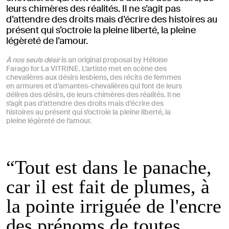
leurs chimères des réalités. Il ne s’agit pas
d’attendre des droits mais d’écrire des histoires au
présent qui s’octroie la pleine liberté, la pleine
légèreté de l’amour.
À nos seuls désir
is an original proposal by Héloïse
Farago for La VITRINE. L’artiste met en scène des
chevalières aux désirs lesbiens, des récits de femmes
en armures et d’amantes-chevalières qui font de leurs
délires des désirs, de leurs chimères des réalités. Il ne
s’agit pas d’attendre des droits mais d’écrire des
histoires au présent qui s’octroie la pleine liberté, la
pleine légèreté de l’amour.
“Tout est dans le panache,
car il est fait de plumes, à
la pointe irriguée de l'encre
des prénoms de toutes