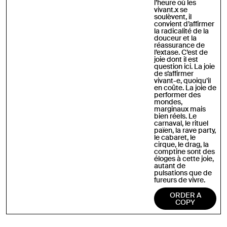
l’heure où les
vivant.x se
soulèvent, il
convient d’affirmer
la radicalité de la
douceur et la
réassurance de
l’extase. C’est de
joie dont il est
question ici. La joie
de s’affirmer
vivant-e, quoiqu’il
en coûte. La joie de
performer des
mondes,
marginaux mais
bien réels. Le
carnaval, le rituel
païen, la rave party,
le cabaret, le
cirque, le drag, la
comptine sont des
éloges à cette joie,
autant de
pulsations que de
fureurs de vivre.
ORDER A
COPY