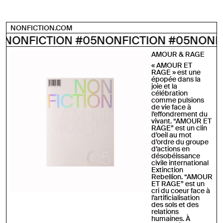
NONFICTION.COM
ICTION #05
NONFICTION #05
NONFICTION
AMOUR & RAGE
« AMOUR ET
RAGE » est une
épopée dans la
joie et la
célébration
comme pulsions
de vie face à
l’effondrement du
vivant. “AMOUR ET
RAGE” est un clin
d’oeil au mot
d’ordre du groupe
d’actions en
désobéissance
civile international
Extinction
Rebellion. “AMOUR
ET RAGE” est un
cri du coeur face à
l’artificialisation
des sols et des
relations
humaines. À