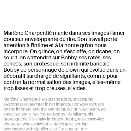
Marlène Charpentié manie dans ses images l’amer
douceur enveloppante du rire. Son travail porte
attention à l’intime et à la honte qu’on nous
incorpore. On grince, on s’esclaffe, on ricane, on
sourit, on s’attendrit sur Bobby, ses ratés, ses
échecs, son grotesque, son intimité bancale.
Bobby ce personnage de clown qui évolue dans un
décoratif surchargé de signifiants, comme pour
contrer la normalisation des images, elles-même
trop lisses et trop creuses, si vides.
Marlène Charpentié wields the bitter, enveloping
sweetness of laughter in her images. Her work focuses
on the intimate and the shameful. We grin, we laugh, we
sneer, we smile, we feel for Bobby, his failures, his
grotesquerie, his shaky intimacy. Bobby, this clown-like
character who evolves in a decorative setting
overloaded with signifiers, as if to counter the