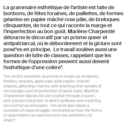
La grammaire esthétique de l’artiste est faite de
bonbons, de fêtes foraines, de paillettes, de formes
géantes en papier mâché rose pâle, de breloques
clinquantes, de tout ce qui raconte la marge et
l’imperfection au bon goût. Marlène Charpentié
détourne le décoratif par un prisme queer et
antipatriarcal, où le débordement et la giclure sont
posé*es en principe. Le travail soulève aussi une
question de lutte de classes, rappelant que les
formes de l’oppression peuvent aussi devenir
l’esthétique d’une colère*.
The artist’s aesthetic grammar is made up of sweets,
funfairs, sequins, giant pale-pink papier-mâché
shapes, glittering charms, and anything that speaks of
the margins and imperfection of good taste. Marlène
Charpentié hijacks the decorative through a queer,
anti-patriarchal prism, in which spillover and squirting
are pos*ed as principles. The work also raises a
question of class struggle, reminding us that the forms
of oppression can also become the aesthetics of
anger*.