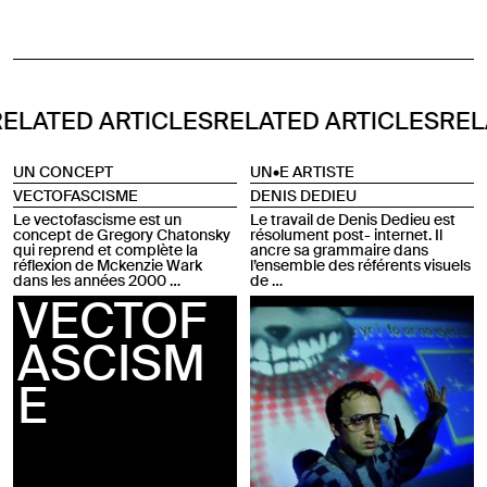
 ARTICLES
RELATED ARTICLES
RELATED A
UN CONCEPT
UN•E ARTISTE
VECTOFASCISME
DENIS DEDIEU
Le vectofascisme est un
Le travail de Denis Dedieu est
concept de Gregory Chatonsky
résolument post- internet. Il
qui reprend et complète la
ancre sa grammaire dans
réflexion de Mckenzie Wark
l’ensemble des référents visuels
dans les années 2000 …
de …
VECTOF
ASCISM
E