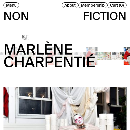
Menu
About
Membership
Cart (0)
NON
FICTION
UN•E ARTISTE
MARLÈNE
CHARPENTIÉ