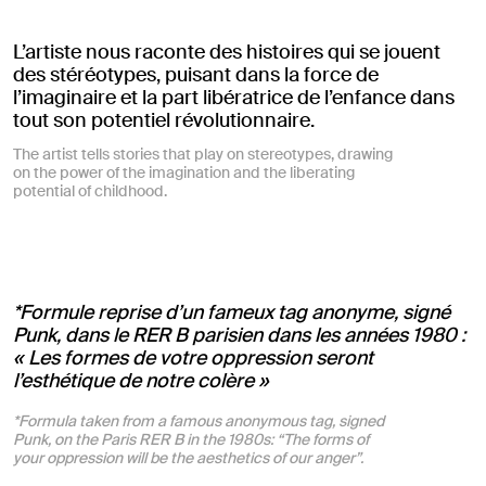
L’artiste nous raconte des histoires qui se jouent
des stéréotypes, puisant dans la force de
l’imaginaire et la part libératrice de l’enfance dans
tout son potentiel révolutionnaire.
The artist tells stories that play on stereotypes, drawing
on the power of the imagination and the liberating
potential of childhood.
*Formule reprise d’un fameux tag anonyme, signé
Punk, dans le RER B parisien dans les années 1980 :
« Les formes de votre oppression seront
l’esthétique de notre colère »
*Formula taken from a famous anonymous tag, signed
Punk, on the Paris RER B in the 1980s: “The forms of
your oppression will be the aesthetics of our anger”.