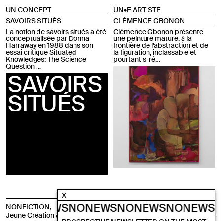
UN CONCEPT
UN•E ARTISTE
SAVOIRS SITUÉS
CLÉMENCE GBONON
La notion de savoirs situés a été
Clémence Gbonon présente
conceptualisée par Donna
une peinture mature, à la
Harraway en 1988 dans son
frontière de l’abstraction et de
essai critique Situated
la figuration, inclassable et
Knowledges: The Science
pourtant si ré…
Question …
SAVOIRS
SITUÉS
X
S
NONEWS
NONEWS
NONEWS
NONEWS
NO
NONFICTION,
NONFICTION,
Emerging Arts through
Jeune Création & Pensée
Critical Studies