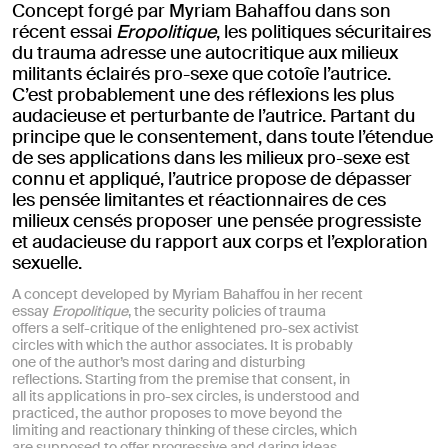
Concept forgé par Myriam Bahaffou dans son
récent essai
Eropolitique
, les politiques sécuritaires
du trauma adresse une autocritique aux milieux
militants éclairés pro-sexe que cotoîe l’autrice.
C’est probablement une des réflexions les plus
audacieuse et perturbante de l’autrice. Partant du
principe que le consentement, dans toute l’étendue
de ses applications dans les milieux pro-sexe est
connu et appliqué, l’autrice propose de dépasser
les pensée limitantes et réactionnaires de ces
milieux censés proposer une pensée progressiste
et audacieuse du rapport aux corps et l’exploration
sexuelle.
A concept developed by Myriam Bahaffou in her recent
essay
Eropolitique
, the security policies of trauma
offers a self-critique of the enlightened pro-sex activist
circles with which the author associates. It is probably
one of the author’s most daring and disturbing
reflections. Starting from the premise that consent, in
all its applications in pro-sex circles, is understood and
practiced, the author proposes to move beyond the
limiting and reactionary thinking of these circles, which
are supposed to offer progressive and daring ideas