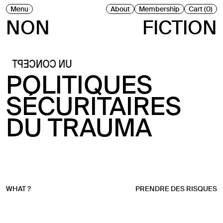
Menu
About
Membership
Cart (0)
NON
FICTION
UN CONCEPT
POLITIQUES
SÉCURITAIRES
DU TRAUMA
WHAT ?
PRENDRE DES RISQUES