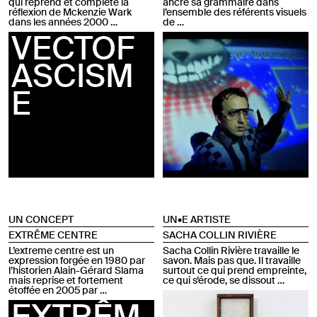
qui reprend et complète la
ancre sa grammaire dans
réflexion de Mckenzie Wark
l’ensemble des référents visuels
dans les années 2000 …
de …
VECTOF
ASCISM
E
UN CONCEPT
UN•E ARTISTE
EXTRÊME CENTRE
SACHA COLLIN RIVIÈRE
L’extreme centre est un
Sacha Collin Rivière travaille le
expression forgée en 1980 par
savon. Mais pas que. Il travaille
l’historien Alain-Gérard Slama
surtout ce qui prend empreinte,
mais reprise et fortement
ce qui s’érode, se dissout …
étoffée en 2005 par …
EXTRÊM