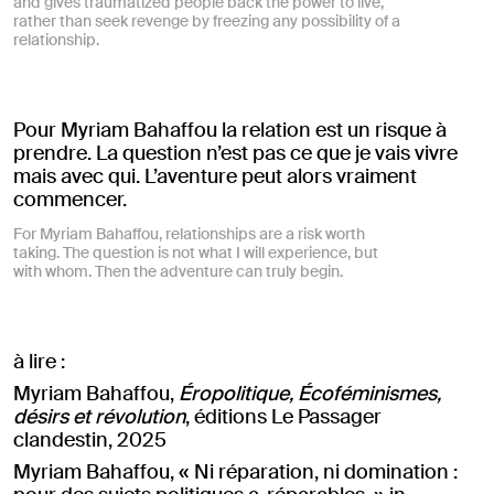
and gives traumatized people back the power to live,
rather than seek revenge by freezing any possibility of a
relationship.
Pour Myriam Bahaffou la relation est un risque à
prendre. La question n’est pas ce que je vais vivre
mais avec qui. L’aventure peut alors vraiment
commencer.
For Myriam Bahaffou, relationships are a risk worth
taking. The question is not what I will experience, but
with whom. Then the adventure can truly begin.
à lire :
Myriam Bahaffou,
Éropolitique, Écoféminismes,
désirs et révolution
, éditions Le Passager
clandestin, 2025
Myriam Bahaffou, « Ni réparation, ni domination :