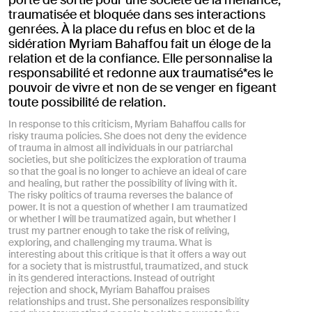
porte de sortie pour une société de la méfiance,
traumatisée et bloquée dans ses interactions
genrées. À la place du refus en bloc et de la
sidération Myriam Bahaffou fait un éloge de la
relation et de la confiance. Elle personnalise la
responsabilité et redonne aux traumatisé*es le
pouvoir de vivre et non de se venger en figeant
toute possibilité de relation.
In response to this criticism, Myriam Bahaffou calls for
risky trauma policies. She does not deny the evidence
of trauma in almost all individuals in our patriarchal
societies, but she politicizes the exploration of trauma
so that the goal is no longer to achieve an ideal of care
and healing, but rather the possibility of living with it.
The risky politics of trauma reverses the balance of
power. It is not a question of whether I am traumatized
or whether I will be traumatized again, but whether I
trust my partner enough to take the risk of reliving,
exploring, and challenging my trauma. What is
interesting about this critique is that it offers a way out
for a society that is mistrustful, traumatized, and stuck
in its gendered interactions. Instead of outright
rejection and shock, Myriam Bahaffou praises
relationships and trust. She personalizes responsibility