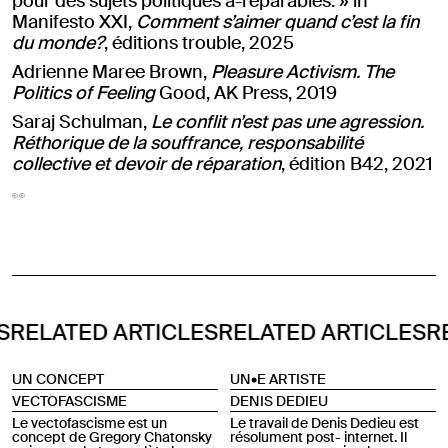
pour des sujets politiques a-réparables. » in
Manifesto XXI,
Comment s’aimer quand c’est la fin
du monde?
, éditions trouble, 2025
Adrienne Maree Brown,
Pleasure Activism. The
Politics of Feeling
Good, AK Press, 2019
Saraj Schulman,
Le conflit n’est pas une agression.
Réthorique de la souffrance, responsabilité
collective et devoir de réparation
, édition B42, 2021
👀
TED ARTICLES
RELATED ARTICLES
RELATE
UN CONCEPT
UN•E ARTISTE
VECTOFASCISME
DENIS DEDIEU
Le vectofascisme est un
Le travail de Denis Dedieu est
concept de Gregory Chatonsky
résolument post- internet. Il