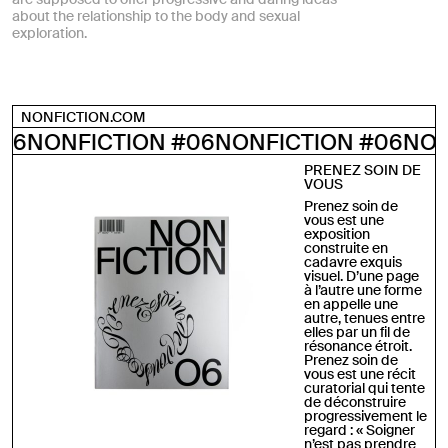
about the relationship to the body and sexual
exploration.
NONFICTION.COM
NFICTION #06
NONFICTION #06
NONFICT
PRENEZ SOIN DE
VOUS
Prenez soin de
vous
est une
exposition
construite en
cadavre exquis
visuel. D’une page
à l’autre une forme
en appelle une
autre, tenues entre
elles par un fil de
résonance étroit.
Prenez soin de
vous
est une récit
curatorial qui tente
de déconstruire
progressivement le
regard : «
Soigner
n’est pas prendre