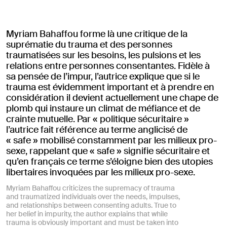
Myriam Bahaffou forme là une critique de la
suprématie du trauma et des personnes
traumatisées sur les besoins, les pulsions et les
relations entre personnes consentantes. Fidèle à
sa pensée de l’impur, l’autrice explique que si le
trauma est évidemment important et à prendre en
considération il devient actuellement une chape de
plomb qui instaure un climat de méfiance et de
crainte mutuelle. Par « politique sécuritaire »
l’autrice fait référence au terme anglicisé de
« safe » mobilisé constamment par les milieux pro-
sexe, rappelant que « safe » signifie sécuritaire et
qu’en français ce terme s’éloigne bien des utopies
libertaires invoquées par les milieux pro-sexe.
Myriam Bahaffou criticizes the supremacy of trauma
and traumatized individuals over the needs, impulses,
and relationships between consenting adults. True to
her belief in impurity, the author explains that while
trauma is obviously important and must be taken into