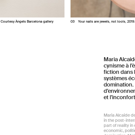
. Courtesy Àngels Barcelona gallery
3
Your nails are jewels, not tools, 2019
Maria Alcaid
cynisme à l’è
fiction dans 
systèmes éco
domination. 
d’environnem
et l’inconfort
Maria Alcaide d
in the post-inter
part of reality i
economic, politi