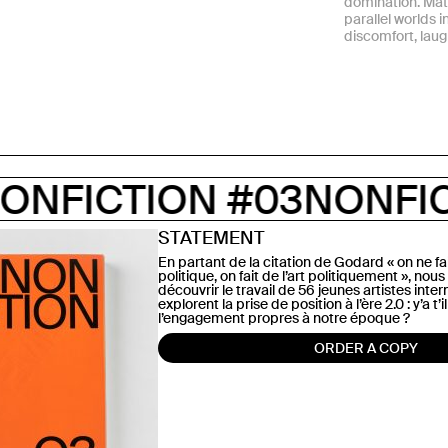
domination. Matt
parallel worlds 
discomfort, lau
ON #03
NONFICTION #0
STATEMENT
En partant de la citation de Godard « on ne fai
politique, on fait de l’art politiquement », no
découvrir le travail de 56 jeunes artistes inte
explorent la prise de position à l’ère 2.0 : y’a t
l’engagement propres à notre époque ?
ORDER A COPY