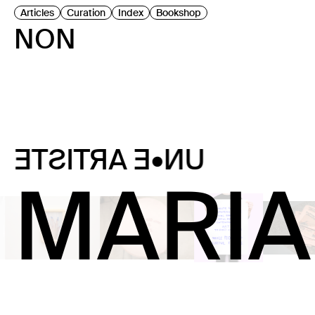
Articles
Curation
Index
Bookshop
NON
UN•E ARTISTE
MARIA