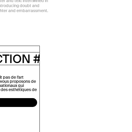
er and text intertwined in
introducing doubt and
ghter and embarrassment.
3
NONFICTION #03
NON
t pas de l’art
us vous proposons de
rnationaux qui
’il des esthétiques de