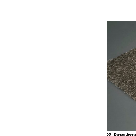
5
Bureau désesp