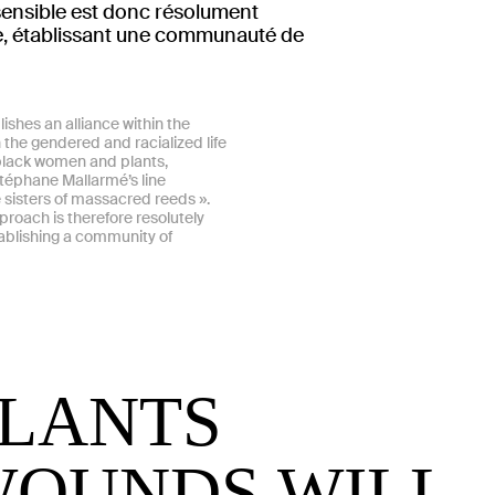
sensible est donc résolument
e, établissant une communauté de
.
ishes an alliance within the
the gendered and racialized life
black women and plants,
Stéphane Mallarmé’s line
 sisters of massacred reeds ».
proach is therefore resolutely
tablishing a community of
PLANTS
WOUNDS WILL