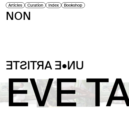
Articles
Curation
Index
Bookshop
NON
UN•E ARTISTE
EVE T