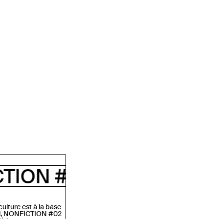
ONFICTION #02
NONFI
ulture est à la base
tal, NONFICTION #02