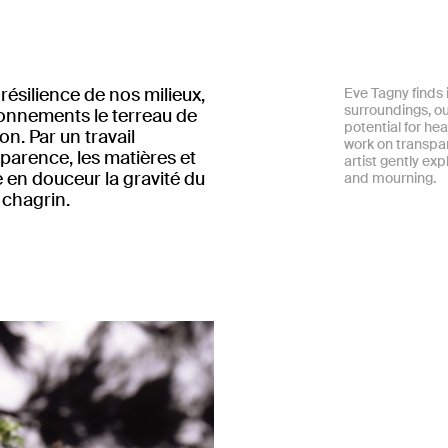
résilience de nos milieux,
Eve Tagny finds i
surroundings, ou
ronnements le terreau de
potential for hea
on. Par un travail
work on transpar
sparence, les matières et
artist gently exp
ore en douceur la gravité du
and mourning.
 chagrin.