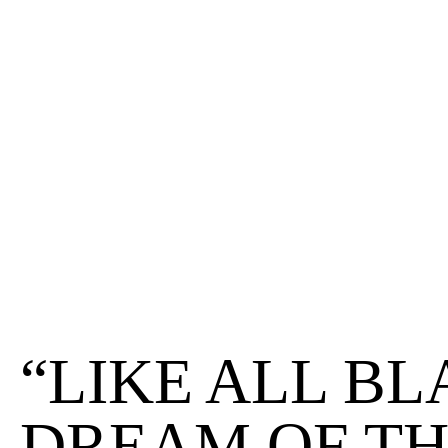
“LIKE ALL B
DREAM OF TH