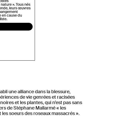
tistes
 nature ». Tous nés
onde, leurs œuvres
 changement
se en cause du
iste.
abli une alliance dans la blessure,
périences de vie genrées et racisées
oires et les plantes, qui n’est pas sans
vers de Stéphane Mallarmé « les
 les soeurs des roseaux massacrés ».