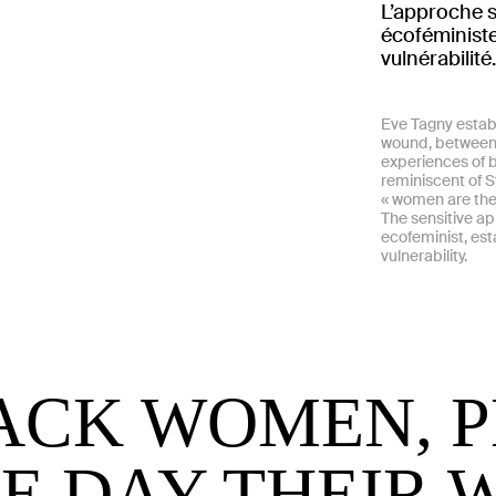
L’approche 
écoféminist
vulnérabilité
Eve Tagny establ
wound, between 
experiences of 
reminiscent of 
« women are the
The sensitive ap
ecofeminist, es
vulnerability.
LACK WOMEN, 
E DAY THEIR 