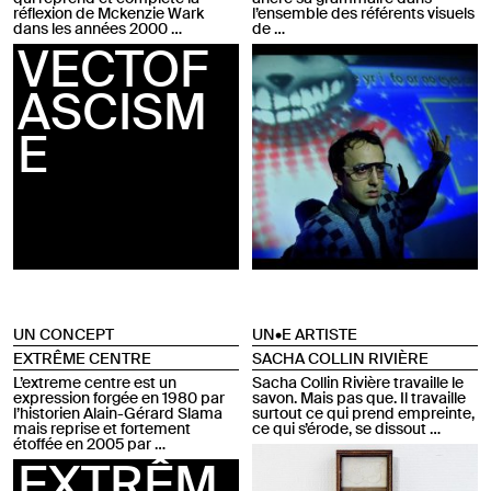
réflexion de Mckenzie Wark
l’ensemble des référents visuels
dans les années 2000 …
de …
VECTOF
ASCISM
E
UN CONCEPT
UN•E ARTISTE
EXTRÊME CENTRE
SACHA COLLIN RIVIÈRE
L’extreme centre est un
Sacha Collin Rivière travaille le
expression forgée en 1980 par
savon. Mais pas que. Il travaille
l’historien Alain-Gérard Slama
surtout ce qui prend empreinte,
mais reprise et fortement
ce qui s’érode, se dissout …
étoffée en 2005 par …
EXTRÊM