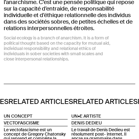
l’anarchisme. C’est une pensée politique qui repose
sur la capacité d’entraide, de responsabilité
individuelle et d’éthique relationnelle des individus
dans des sociétés sobres, de petites échelles et de
relations interpersonnelles étroites.
Social ecology is a branch of anarchism. It is a form of
political thought based on the capacity for mutual aid,
individual responsibility and relational ethics of
individuals in sober societies with small scales and
close interpersonal relationships.
S
RELATED ARTICLES
RELATED ARTICLES
RE
UN CONCEPT
UN•E ARTISTE
VECTOFASCISME
DENIS DEDIEU
Le vectofascisme est un
Le travail de Denis Dedieu est
concept de Gregory Chatonsky
résolument post- internet. Il
qui reprend et complète la
ancre sa grammaire dans