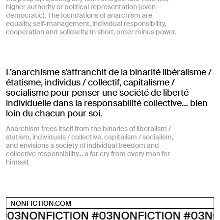
higher authority or political representation (even
democratic). The foundations of anarchism are
equality, self-management, individual responsibility,
cooperation and solidarity. In short, order minus power.
L’anarchisme s’affranchit de la binarité libéralisme /
étatisme, individus / collectif, capitalisme /
socialisme pour penser une société de liberté
individuelle dans la responsabilité collective… bien
loin du chacun pour soi.
Anarchism frees itself from the binaries of liberalism /
statism, individuals / collective, capitalism / socialism,
and envisions a society of individual freedom and
collective responsibility… a far cry from every man for
himself.
NONFICTION.COM
03
NONFICTION #03
NONFICTION #03
NON