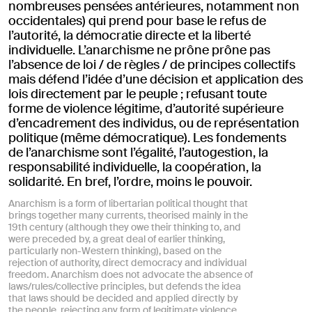
nombreuses pensées antérieures, notamment non
occidentales) qui prend pour base le refus de
l’autorité, la démocratie directe et la liberté
individuelle. L’anarchisme ne prône prône pas
l’absence de loi / de règles / de principes collectifs
mais défend l’idée d’une décision et application des
lois directement par le peuple ; refusant toute
forme de violence légitime, d’autorité supérieure
d’encadrement des individus, ou de représentation
politique (même démocratique). Les fondements
de l’anarchisme sont l’égalité, l’autogestion, la
responsabilité individuelle, la coopération, la
solidarité. En bref, l’ordre, moins le pouvoir.
Anarchism is a form of libertarian political thought that
brings together many currents, theorised mainly in the
19th century (although they owe their thinking to, and
were preceded by, a great deal of earlier thinking,
particularly non-Western thinking), based on the
rejection of authority, direct democracy and individual
freedom. Anarchism does not advocate the absence of
laws/rules/collective principles, but defends the idea
that laws should be decided and applied directly by
the people, rejecting any form of legitimate violence,